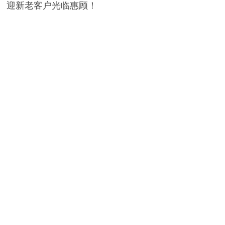
迎新老客户光临惠顾！
 No.:766-39-2）
4-羟基吡啶-2-羧酸（CAS No.:22468-26-4）
网站首页
/
公司简介
/
产品中心
新闻动态
/
在线留言
/
联系我们
COPYRIGHT © 2009-
2020,WWW.HUNTCHEM.COM,ALL RIGHTS